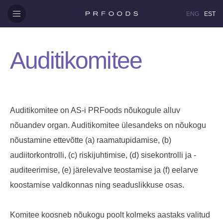
ENG
EST
Auditikomitee
Auditikomitee on AS-i PRFoods nõukogule alluv
nõuandev organ. Auditikomitee ülesandeks on nõukogu
nõustamine ettevõtte (a) raamatupidamise, (b)
audiitorkontrolli, (c) riskijuhtimise, (d) sisekontrolli ja -
auditeerimise, (e) järelevalve teostamise ja (f) eelarve
koostamise valdkonnas ning seaduslikkuse osas.
Komitee koosneb nõukogu poolt kolmeks aastaks valitud