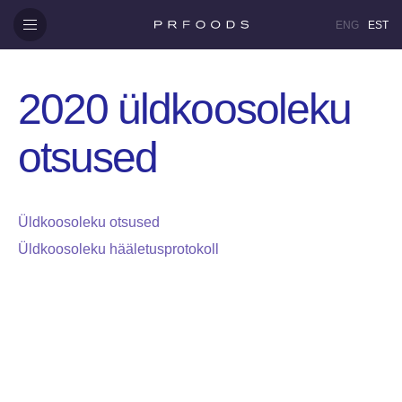
ENG
EST
2020 üldkoosoleku
otsused
Üldkoosoleku otsused
Üldkoosoleku hääletusprotokoll