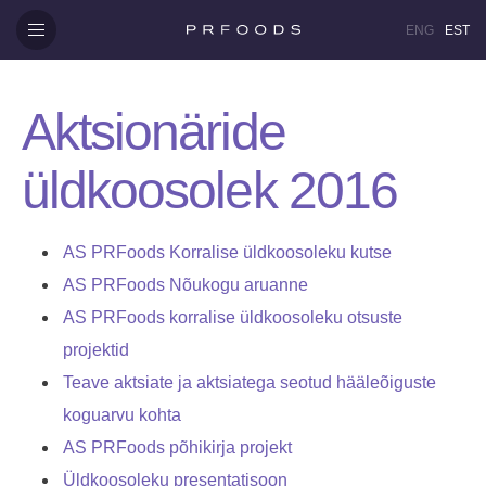
ENG
EST
Aktsionäride
üldkoosolek 2016
AS PRFoods Korralise üldkoosoleku kutse
AS PRFoods Nõukogu aruanne
AS PRFoods korralise üldkoosoleku otsuste
projektid
Teave aktsiate ja aktsiatega seotud hääleõiguste
koguarvu kohta
AS PRFoods põhikirja projekt
Üldkoosoleku presentatisoon