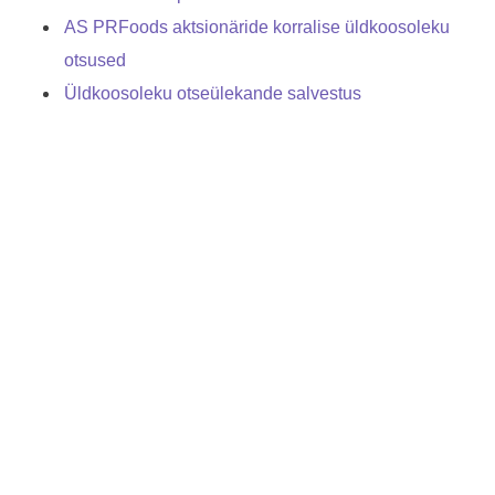
AS PRFoods aktsionäride korralise üldkoosoleku
otsused
Üldkoosoleku otseülekande salvestus